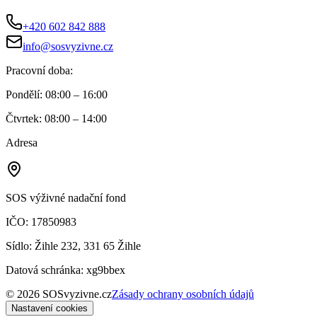
+420 602 842 888
info@sosvyzivne.cz
Pracovní doba:
Pondělí
:
08:00 – 16:00
Čtvrtek
:
08:00 – 14:00
Adresa
SOS výživné nadační fond
IČO:
17850983
Sídlo:
Žihle 232, 331 65 Žihle
Datová schránka:
xg9bbex
©
2026
SOSvyzivne.cz
Zásady ochrany osobních údajů
Nastavení cookies