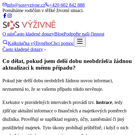
info@sosvyzivne.cz
+420 602 842 888
Pomáháme rodičům v těžké životní situaci.
O nás
Často kladené dotazy
Blog
Podpořte naši činnost
Kalkulačka výživného
Chci pomoc
Často kladené dotazy
›
Co dělat, pokud jsem delší dobu neobdržel/a žádnou
aktualizaci k mému případu?
Pokud jste delší dobu neobdrželi žádnou novou informaci,
neznamená to, že se vašemu případu nikdo nevěnuje.
Exekutor v pravidelných intervalech provádí tzv.
lustrace
, tedy
zjišťuje aktuální informace o finančních a majetkových poměrech
dlužníka. Prověřují se například registry, účty, zaměstnání či jiný
postižitelný majetek. Tyto úkony probíhají průběžně, i když o nich