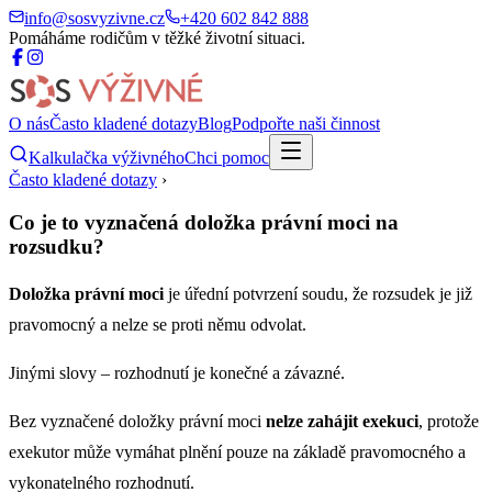
info@sosvyzivne.cz
+420 602 842 888
Pomáháme rodičům v těžké životní situaci.
O nás
Často kladené dotazy
Blog
Podpořte naši činnost
Kalkulačka výživného
Chci pomoc
Často kladené dotazy
›
Co je to vyznačená doložka právní moci na
rozsudku?
Doložka právní moci
je úřední potvrzení soudu, že rozsudek je již
pravomocný a nelze se proti němu odvolat.
Jinými slovy – rozhodnutí je konečné a závazné.
Bez vyznačené doložky právní moci
nelze zahájit exekuci
, protože
exekutor může vymáhat plnění pouze na základě pravomocného a
vykonatelného rozhodnutí.