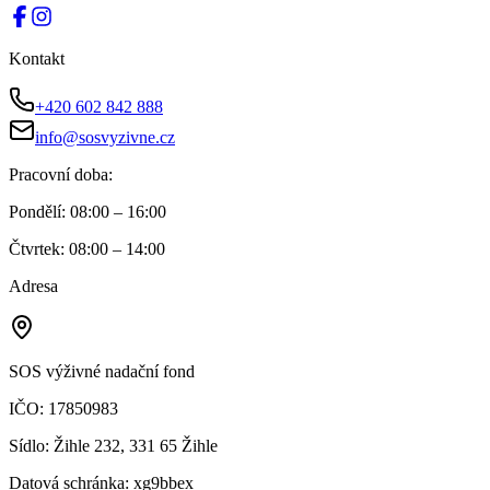
Kontakt
+420 602 842 888
info@sosvyzivne.cz
Pracovní doba:
Pondělí
:
08:00 – 16:00
Čtvrtek
:
08:00 – 14:00
Adresa
SOS výživné nadační fond
IČO:
17850983
Sídlo:
Žihle 232, 331 65 Žihle
Datová schránka:
xg9bbex