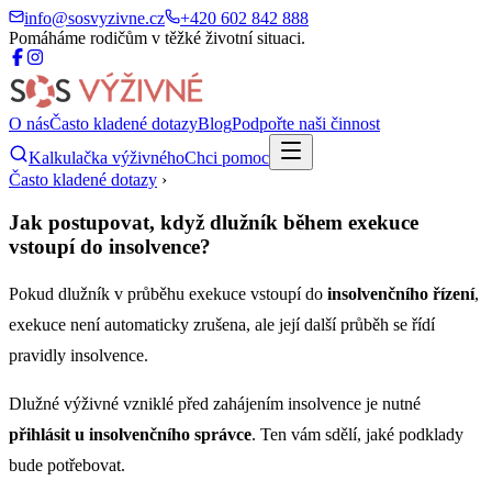
info@sosvyzivne.cz
+420 602 842 888
Pomáháme rodičům v těžké životní situaci.
O nás
Často kladené dotazy
Blog
Podpořte naši činnost
Kalkulačka výživného
Chci pomoc
Často kladené dotazy
›
Jak postupovat, když dlužník během exekuce
vstoupí do insolvence?
Pokud dlužník v průběhu exekuce vstoupí do
insolvenčního řízení
,
exekuce není automaticky zrušena, ale její další průběh se řídí
pravidly insolvence.
Dlužné výživné vzniklé před zahájením insolvence je nutné
přihlásit u insolvenčního správce
. Ten vám sdělí, jaké podklady
bude potřebovat.